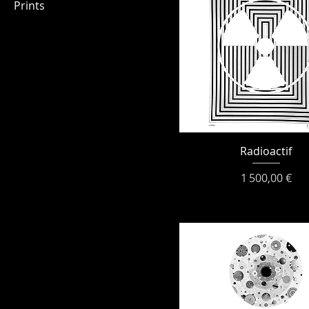
Prints
Radioactif
Prix
1 500,00 €