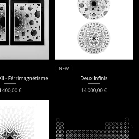
NEW
XII - Férrimagnétisme
Deux Infinis
Prix
Prix
4 400,00 €
14 000,00 €