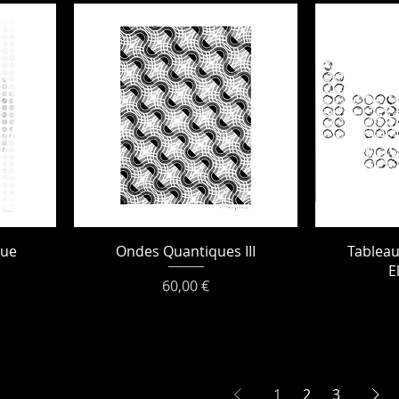
que
Ondes Quantiques III
Tableau
E
Prix
60,00 €
1
2
3