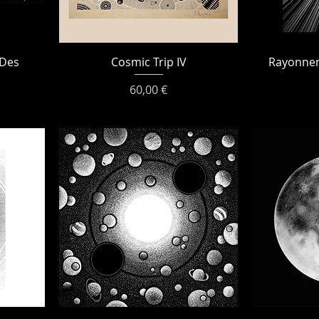
 Des
Cosmic Trip IV
Rayonnem
Prix
60,00 €