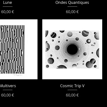
Lune
Ondes Quantiques
Prix
Prix
60,00 €
60,00 €
Multivers
Cosmic Trip V
Prix
Prix
60,00 €
60,00 €