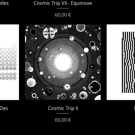
lles
Cosmic Trip VII - Equinoxe
Prix
60,00 €
 Des
Cosmic Trip II
Prix
60,00 €