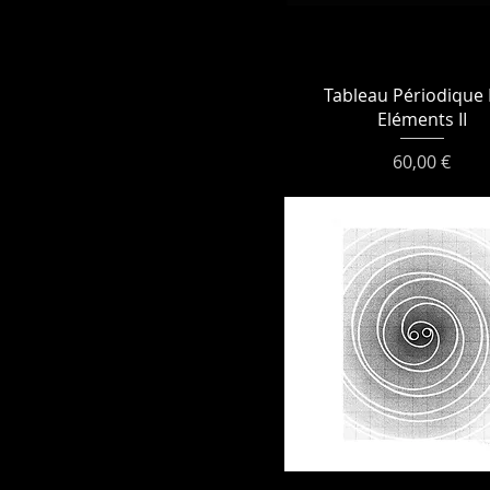
Tableau Périodique
Eléments II
Prix
60,00 €