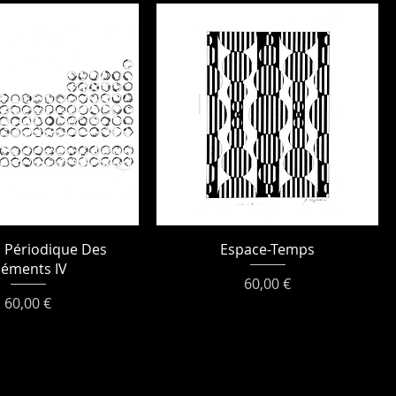
 Périodique Des
Espace-Temps
léments IV
Prix
60,00 €
Prix
60,00 €