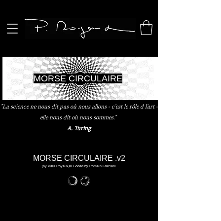
MORSE CIRCULAIRE
"La science ne nous dit pas où nous allons - c'est le rôle d l'art -
elle nous dit où nous sommes."
A. Turing
MORSE CIRCULAIRE .v2
(by Paul Royaux)© Coded by Romain Graziani