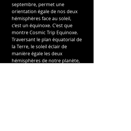
septembre, permet une
orientation égale de nos deux
hémisphères face au soleil,
c’est un équinoxe. C'est que
montre Cosmic Trip Equinoxe.
Traversant le plan équatorial de
la Terre, le soleil éclair de
manière égale les deux
hémisphères de notre planète,
on change alors d’hémisphère
céleste. Les pôles Nord et Sud
reçoivent alors la même
quantité de lumière, et le
temps que dure le jour est le
même que le temps qui dure la
nuit.
DÉTAILS