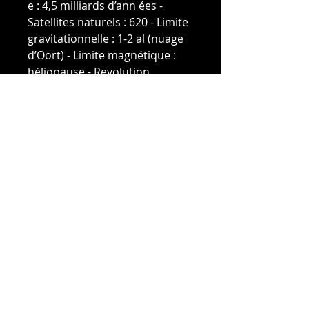
e : 4,5 milliards d’ann ées -
Satellites naturels : 620 - Limite
gravitationnelle : 1-2 al (nuage
d’Oort) - Limite magnétique :
héliopause - Revolution
galactique : 250 al - Et́ oile la
plus proche : Proxima du
Centaure - Autres composants :
Lunes, comètes, objets
transneptuniens
DETAILS
Title: Solar System I
INFO
Artist: Paul Royaux
Series: Solar System
Shipping costs included
Technique: Ink
Frame included
Size: 65 x 50 cm
Year: 2020
royaux.paul@gmail.com